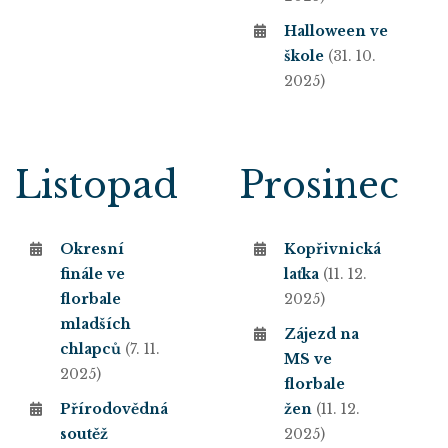
Halloween ve
škole
(31. 10.
2025)
Listopad
Prosinec
Okresní
Kopřivnická
finále ve
laťka
(11. 12.
florbale
2025)
mladších
Zájezd na
chlapců
(7. 11.
MS ve
2025)
florbale
Přírodovědná
žen
(11. 12.
soutěž
2025)