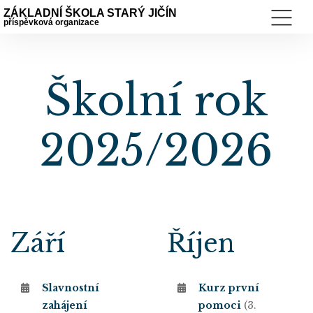
ZÁKLADNÍ ŠKOLA STARÝ JIČÍN
příspěvková organizace
Školní rok
2025/2026
Září
Říjen
Slavnostní
Kurz první
zahájení
pomoci
(3.