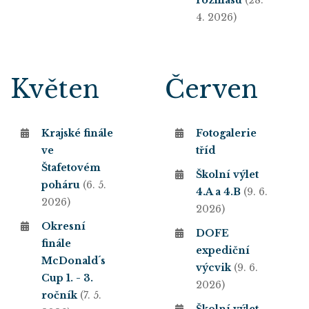
rozhlasu
(28.
4. 2026)
Květen
Červen
Krajské finále
Fotogalerie
ve
tříd
Štafetovém
Školní výlet
poháru
(6. 5.
4.A a 4.B
(9. 6.
2026)
2026)
Okresní
DOFE
finále
expediční
McDonald´s
výcvik
(9. 6.
Cup 1. - 3.
2026)
ročník
(7. 5.