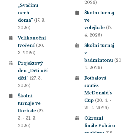
2026)
„Svačinu
nech
Školní turnaj
doma”
(17. 3.
ve
2026)
volejbale
(17.
4. 2026)
Velikonoční
tvoření
(20.
Školní turnaj
3. 2026)
v
badmintonu
(20.
Projektový
4. 2026)
den „Děti učí
děti”
(27. 3.
Fotbalová
2026)
soutěž
McDonald´s
Školní
Cup
(20. 4. -
turnaje ve
21. 4. 2026)
florbale
(27.
3. - 31. 3.
Okresní
2026)
finále Poháru