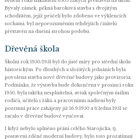
během roku nákladem 6505 zlatých přestavěn na školu.
Bývalý zámek, pěkná baroková stavba s dvojitým
schodištěm, jejíž průčelí bylo zdobeno ve výklencích
sochami, byl neporozuměním tehdejších činitelů
přestavěn na dnešní strohou podobu.
Dřevěná škola
Školní rok 1950/1951 byl do jisté míry pro střední školu
historickým. Po dlouhých a složitých jednáních byla
povolena stavba nové dřevěné budovy jako provizoria.
Podmínka, že výstavba bude dokončena v prosinci roku
1950, byla takřka nesplnitelná, avšak společným úsilím
rodičů, učitelů i žáků a pracovnímu nadšení byly
pozemní práce zahájeny již 16.9.1950 a 6.ledna 1951 se
začalo v dřevěné budově vyučovat.
I když nebylo splněno přání celého Starojicka, tj.
postavení zděné moderní budovy, bylo toto prozatímní