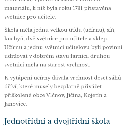
materiálu, k níž byla roku 1731 přistavěna
světnice pro učitele.
Škola měla jednu velkou třídu (učírnu), síň,
kuchyň, dvě světnice pro učitele a sklep.
Učírnu a jednu světnici učitelovu byli povinni
udržovat v dobrém stavu farníci, druhou
světnici měla na starost vrchnost.
K vytápění učírny dávala vrchnost deset sáhů
dříví, které musely bezplatně přivážet
přiškolené obce Vlčnov, Jičina, Kojetín a
Janovice.
Jednotřídní a dvojtřídní škola