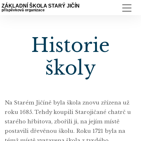
ZÁKLADNÍ ŠKOLA STARÝ JIČÍN
příspěvková organizace
Historie
školy
Na Starém Jičíně byla škola znovu zřízena už
roku 1685. Tehdy koupili Starojičané chatrč u
starého hřbitova, zbořili ji, na jejím místě
postavili dřevěnou školu. Roku 1721 byla na
témž místě vystavena škola z tvrdého