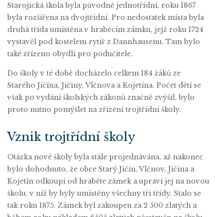
Starojická škola byla původně jednotřídní, roku 1867
byla rozšířena na dvojtřídní. Pro nedostatek místa byla
druhá třída umístěna v hraběcím zámku, jejž roku 1724
vystavěl pod kostelem rytíř z Dannhausenu. Tam bylo
také zřízeno obydlí pro podučitele.
Do školy v té době docházelo celkem 184 žáků ze
Starého Jičína, Jičiny, Vlčnova a Kojetína. Počet dětí se
však po vydání školských zákonů značně zvýšil, bylo
proto nutno pomýšlet na zřízení trojtřídní školy.
Vznik trojtřídní školy
Otázka nové školy byla stále projednávána, až nakonec
bylo dohodnuto, že obce Starý Jičín, Vlčnov, Jičina a
Kojetín odkoupí od hraběte zámek a upraví jej na novou
školu, v níž by byly umístěny všechny tři třídy. Stalo se
tak roku 1875. Zámek byl zakoupen za 2 500 zlatých a