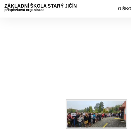
ZÁKLADNÍ ŠKOLA STARÝ JIČÍN
O ŠK
příspěvková organizace