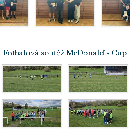
Fotbalová soutěž McDonald´s Cup