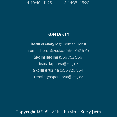
10:40 - 11:25
14:35 - 15:20
KONTAKTY
Ředitel školy
Mgr. Roman Horut
roman.horut@zssj.cz (556 752 571)
Školní jídelna
(556 752 556)
ivana.krpcova@zssj.cz
Školní družina
(556 720 954)
renata.gasperikova@zssj.cz
Copyright © 2026 Základní škola Starý Jičín.