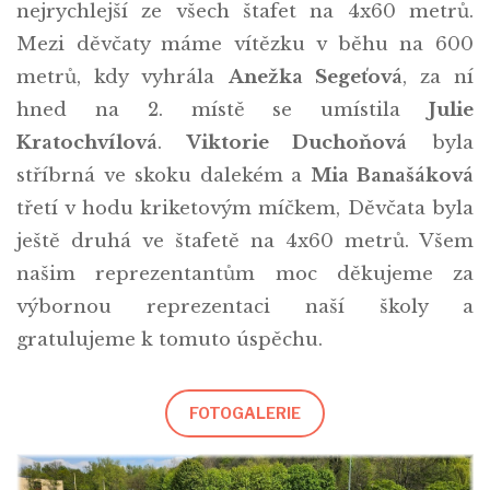
nejrychlejší ze všech štafet na 4x60 metrů.
Mezi děvčaty máme vítězku v běhu na 600
metrů, kdy vyhrála
Anežka Segeťová
, za ní
hned na 2. místě se umístila
Julie
Kratochvílová
.
Viktorie Duchoňová
byla
stříbrná ve skoku dalekém a
Mia Banašáková
třetí v hodu kriketovým míčkem, Děvčata byla
ještě druhá ve štafetě na 4x60 metrů. Všem
našim reprezentantům moc děkujeme za
výbornou reprezentaci naší školy a
gratulujeme k tomuto úspěchu.
FOTOGALERIE