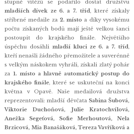
stupně vítězů se podařilo dostat družstvu
mladších dívek ze 6. a 7. tříd
, které získaly
stříbrné medaile za
2. místo
a díky vysokému
počtu získaných bodů mají ještě velkou šanci
postoupit do krajského finále. Největšího
úspěchu dosáhli
mladší kluci ze 6. a 7. tříd
,
kteří nenašli žádného přemožitele a suverénně
s velkým náskokem vyhráli, získali zlatý pohár
za
1. místo a hlavně automatický postup do
krajského finále
, které se uskuteční na konci
května v Opavě. Naše medailová družstva
reprezentovali: mladší děvčata
Sabina Šubová,
Viktorie Duchoňová, Julie Kratochvílová,
Anežka Segeťová, Sofie Merhoutová, Nela
Brzicová, Mia Banašáková, Tereza Vavříková a