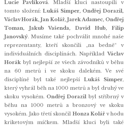
Lucie Pavlíková
. Mladší kluci nastoupili v
tomto složení:
Lukáš Simper, Ondřej Dorazil,
Václav Horák, Jan Kolář, Jarek Adamec, Ondřej
Toman, Jakub Vašenda, David Hub, Filip
Janovský
. Musíme také pochválit mnohé naše
reprezentanty, kteří skončili „na bedně“ v
individuálních disciplínách. Například
Václav
Horák
byl nejlepší ze všech závodníků v běhu
na 60 metrů i ve skoku dalekém. Ve své
disciplíně byl také nejlepší
Lukáš Simper
,
který vyhrál běh na 1000 metrů a byl druhý ve
skoku vysokém.
Ondřej Dorazil
byl stříbrný v
běhu na 1000 metrů a bronzový ve skoku
vysokém. Jako třetí skončil
Honza Kolář
v hodu
kriketovým míčkem. Mladší kluci byli také