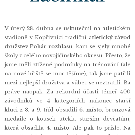
V úterý 28. dubna se uskutečnil na atletickém
stadioně v Kopřivnici tradiční
atletický závod
družstev Pohár rozhlasu
, kam se sjely mnohé
školy z celého novojičínského okresu. Přesto, že
jsme měli ztížené podmínky na trénování (ale
na nové hřiště se moc těšíme), tak jsme patřili
mezi nejlepší družstva a vůbec se neztratili. Ba
právě naopak. Za rekordní účasti téměř 400
závodníků ve 4 kategoriích nakonec starší
kluci z 8. a 9. tříd obsadili
6. místo
, bronzová
medaile o kousek utekla starším děvčatům,
která obsadila
4. místo
. Ale pak to přišlo. Na