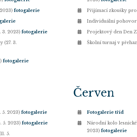
 2023)
fotogalerie
Přijímací zkoušky pro
galerie
Individuální pohovory
. 3. 2023)
fotogalerie
Projektový den Den
 (27. 3.
Školní turnaj v přehaz
3)
fotogalerie
Červen
. 5. 2023)
fotogalerie
Fotogalerie tříd
. 5. 2023)
fotogalerie
Národní kolo lesnické s
2023)
fotogalerie
1. 5.