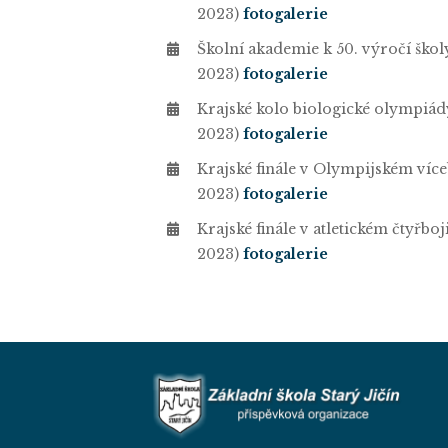
2023)
fotogalerie
Školní akademie k 50. výročí školy (
2023)
fotogalerie
Krajské kolo biologické olympiády
2023)
fotogalerie
Krajské finále v Olympijském víceb
2023)
fotogalerie
Krajské finále v atletickém čtyřboji
2023)
fotogalerie