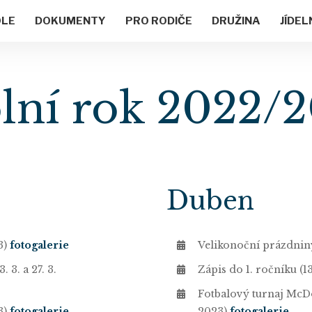
OLE
DOKUMENTY
PRO RODIČE
DRUŽINA
JÍDEL
lní rok 2022/
Duben
23)
fotogalerie
Velikonoční prázdniny
. 3. a 27. 3.
Zápis do 1. ročníku (1
Fotbalový turnaj McDo
3)
fotogalerie
2023)
fotogalerie