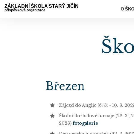
ZÁKLADNÍ ŠKOLA STARÝ JIČÍN
O ŠK
příspěvková organizace
Ško
Březen
Zájezd do Anglie (6. 3. - 10. 3. 20
Školní florbalové turnaje (22. 3., 23
2023)
fotogalerie
Den veselých ponožek (22. 3. 202