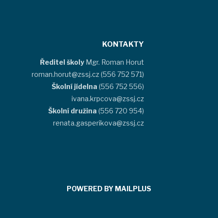
KONTAKTY
Ředitel školy
Mgr. Roman Horut
roman.horut@zssj.cz (556 752 571)
Školní jídelna
(556 752 556)
ivana.krpcova@zssj.cz
Školní družina
(556 720 954)
renata.gasperikova@zssj.cz
POWERED BY MAILPLUS