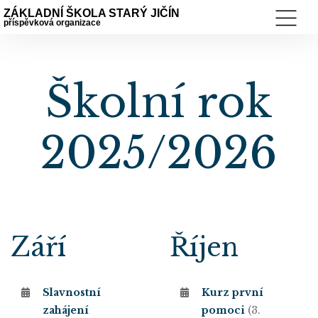
ZÁKLADNÍ ŠKOLA STARÝ JIČÍN
příspěvková organizace
Školní rok
2025/2026
Září
Říjen
Slavnostní
Kurz první
zahájení
pomoci
(3.