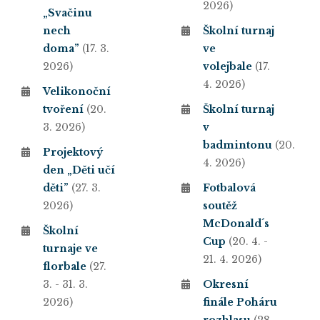
2026)
„Svačinu
nech
Školní turnaj
doma”
(17. 3.
ve
2026)
volejbale
(17.
4. 2026)
Velikonoční
tvoření
(20.
Školní turnaj
3. 2026)
v
badmintonu
(20.
Projektový
4. 2026)
den „Děti učí
děti”
(27. 3.
Fotbalová
2026)
soutěž
McDonald´s
Školní
Cup
(20. 4. -
turnaje ve
21. 4. 2026)
florbale
(27.
3. - 31. 3.
Okresní
2026)
finále Poháru