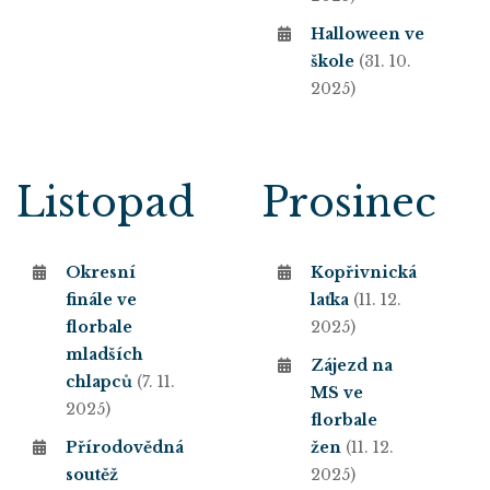
Halloween ve
škole
(31. 10.
2025)
Listopad
Prosinec
Okresní
Kopřivnická
finále ve
laťka
(11. 12.
florbale
2025)
mladších
Zájezd na
chlapců
(7. 11.
MS ve
2025)
florbale
Přírodovědná
žen
(11. 12.
soutěž
2025)