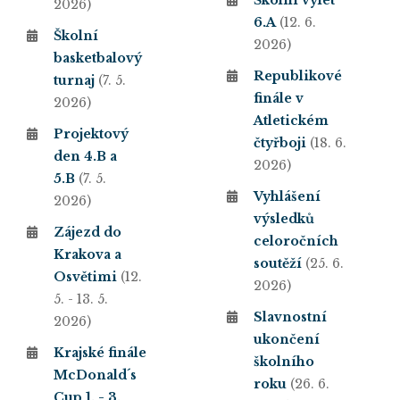
Školní výlet
2026)
6.A
(12. 6.
Školní
2026)
basketbalový
Republikové
turnaj
(7. 5.
finále v
2026)
Atletickém
Projektový
čtyřboji
(18. 6.
den 4.B a
2026)
5.B
(7. 5.
Vyhlášení
2026)
výsledků
Zájezd do
celoročních
Krakova a
soutěží
(25. 6.
Osvětimi
(12.
2026)
5. - 13. 5.
Slavnostní
2026)
ukončení
Krajské finále
školního
McDonald´s
roku
(26. 6.
Cup 1. - 3.