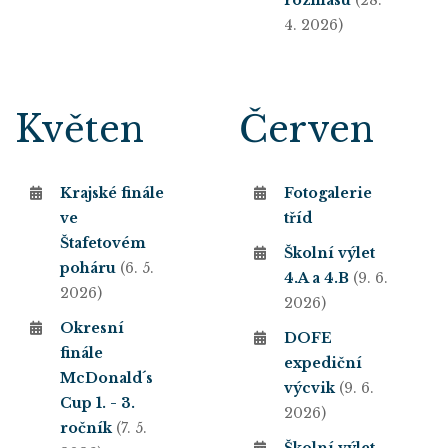
rozhlasu
(28.
4. 2026)
Květen
Červen
Krajské finále
Fotogalerie
ve
tříd
Štafetovém
Školní výlet
poháru
(6. 5.
4.A a 4.B
(9. 6.
2026)
2026)
Okresní
DOFE
finále
expediční
McDonald´s
výcvik
(9. 6.
Cup 1. - 3.
2026)
ročník
(7. 5.