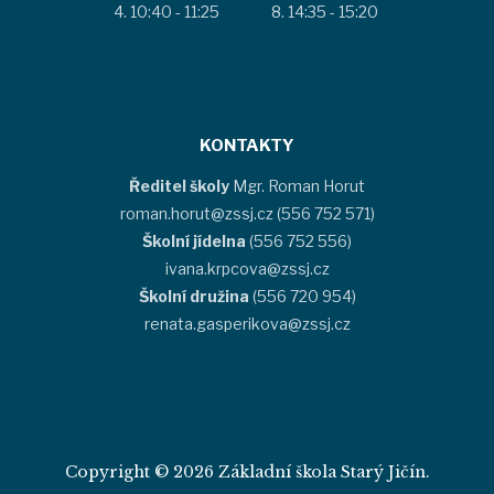
10:40 - 11:25
14:35 - 15:20
KONTAKTY
Ředitel školy
Mgr. Roman Horut
roman.horut@zssj.cz (556 752 571)
Školní jídelna
(556 752 556)
ivana.krpcova@zssj.cz
Školní družina
(556 720 954)
renata.gasperikova@zssj.cz
Copyright © 2026 Základní škola Starý Jičín.