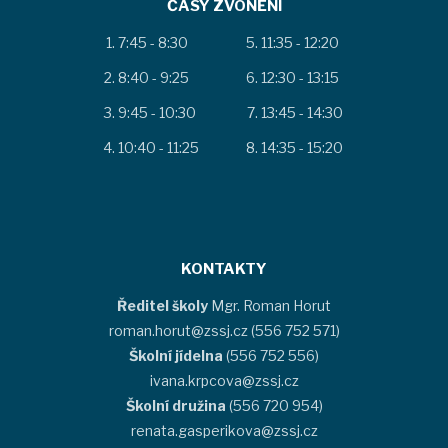
ČASY ZVONĚNÍ
7:45 - 8:30
11:35 - 12:20
8:40 - 9:25
12:30 - 13:15
9:45 - 10:30
13:45 - 14:30
10:40 - 11:25
14:35 - 15:20
KONTAKTY
Ředitel školy
Mgr. Roman Horut
roman.horut@zssj.cz (556 752 571)
Školní jídelna
(556 752 556)
ivana.krpcova@zssj.cz
Školní družina
(556 720 954)
renata.gasperikova@zssj.cz