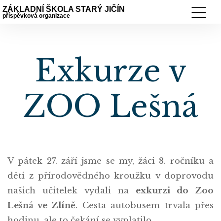
ZÁKLADNÍ ŠKOLA STARÝ JIČÍN
příspěvková organizace
Exkurze v
ZOO Lešná
V pátek 27. září jsme se my, žáci 8. ročníku a
děti z přírodovědného kroužku v doprovodu
našich učitelek vydali na
exkurzi do Zoo
Lešná ve Zlíně
. Cesta autobusem trvala přes
hodinu, ale to čekání se vyplatilo.