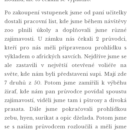
Po zakoupení vstupenek jsme od paní učitelky
dostali pracovní list, kde jsme během návštěvy
zoo plnili úkoly a doplňovali jsme různé
zajímavosti. U zámku nás čekali 2 průvodci,
kteří pro nás měli připravenou prohlídku s
výkladem o afrických savcích. Nejdříve jsme se
ale zastavili v největší otevřené voliéře na
světe, kde nám byli představeni supi. Mají zde
7 druhů z 50. Potom jsme zamířili k výběhu
žiraf, kde nám pan průvodce povídal spoustu
zajímavostí, viděli jsme tam i pštrosy a divoká
prasata. Dále jsme pokračovali prohlídkou
zebu, hyen, surikat a opic dželada. Potom jsme
se s našim průvodcem rozloučili a měli jsme