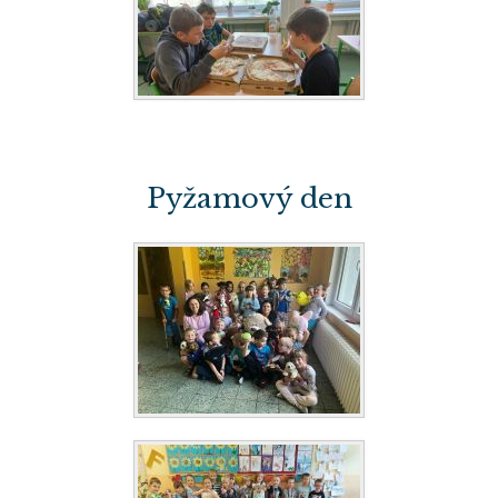
Pyžamový den