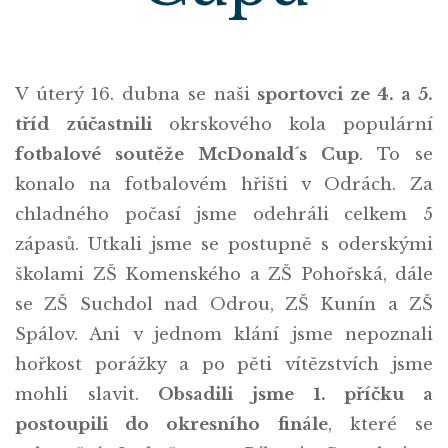
V úterý 16. dubna se naši
sportovci ze 4. a 5.
tříd
zúčastnili
okrskového kola populární
fotbalové soutěže McDonald´s Cup
. To se
konalo na fotbalovém hřišti v Odrách. Za
chladného počasí jsme odehráli celkem 5
zápasů. Utkali jsme se postupně s oderskými
školami ZŠ Komenského a ZŠ Pohořská, dále
se ZŠ Suchdol nad Odrou, ZŠ Kunín a ZŠ
Spálov. Ani v jednom klání jsme nepoznali
hořkost porážky a po pěti vítězstvích jsme
mohli slavit.
Obsadili jsme 1. příčku a
postoupili do okresního finále
, které se