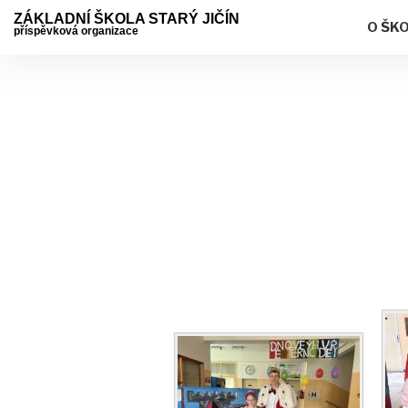
ZÁKLADNÍ ŠKOLA STARÝ JIČÍN
O ŠK
příspěvková organizace