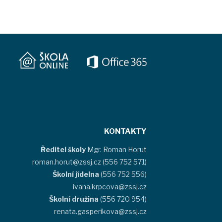
KONTAKTY
Ředitel školy
Mgr. Roman Horut
roman.horut@zssj.cz (556 752 571)
Školní jídelna
(556 752 556)
ivana.krpcova@zssj.cz
Školní družina
(556 720 954)
renata.gasperikova@zssj.cz