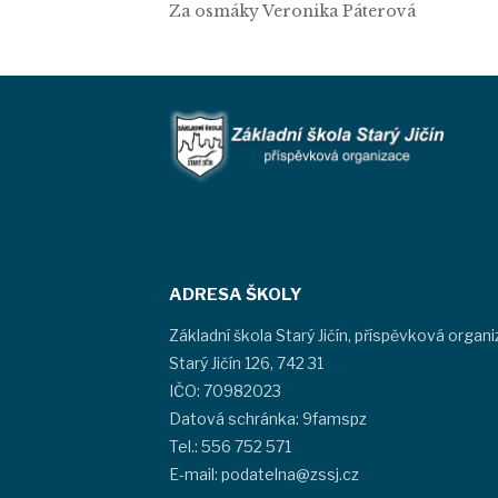
Za osmáky Veronika Páterová
ADRESA ŠKOLY
Základní škola Starý Jičín, příspěvková organ
Starý Jičín 126, 742 31
IČO: 70982023
Datová schránka: 9famspz
Tel.: 556 752 571
E-mail: podatelna@zssj.cz