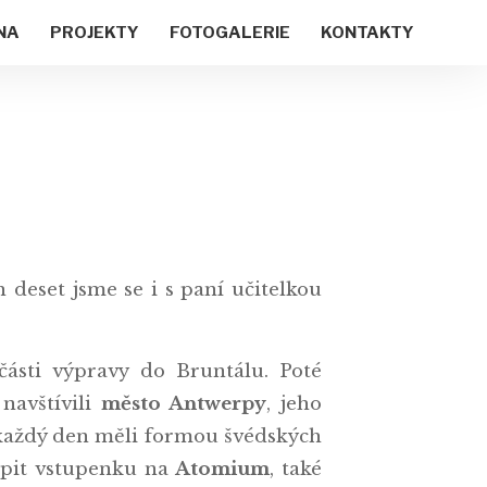
NA
PROJEKTY
FOTOGALERIE
KONTAKTY
h deset jsme se i s paní učitelkou
ásti výpravy do Bruntálu. Poté
 navštívili
město Antwerpy
, jeho
 každý den měli formou švédských
upit vstupenku na
Atomium
, také