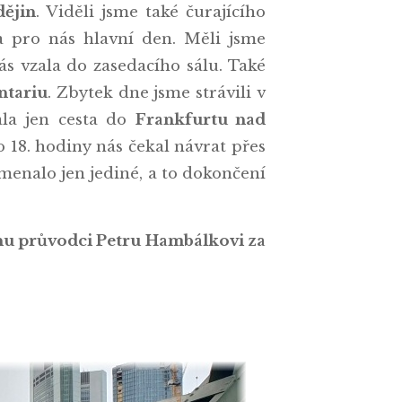
ějin
. Viděli jsme také čurajícího
 pro nás hlavní den. Měli jsme
nás vzala do zasedacího sálu. Také
ntariu
. Zbytek dne jsme strávili v
ala jen cesta do
Frankfurtu nad
 18. hodiny nás čekal návrat přes
amenalo jen jediné, a to dokončení
nu průvodci Petru Hambálkovi za