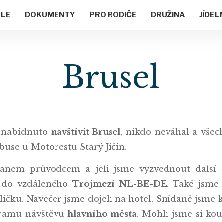
OLE
DOKUMENTY
PRO RODIČE
DRUŽINA
JÍDEL
Brusel
o nabídnuto
navštívit Brusel
, nikdo neváhal a všec
tobuse u Motorestu Starý Jičín.
anem průvodcem a jeli jsme vyzvednout další č
a do vzdáleného
Trojmezí NL-BE-DE
. Také jsme
ičku. Navečer jsme dojeli na hotel. Snídaně jsme
ogramu návštěvu
hlavního města
. Mohli jsme si ko