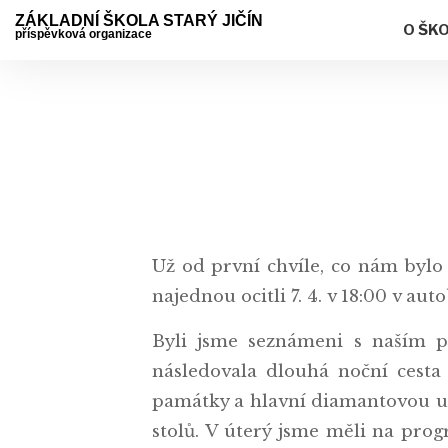
ZÁKLADNÍ ŠKOLA STARÝ JIČÍN
O ŠK
příspěvková organizace
Už od první chvíle, co nám byl
najednou ocitli 7. 4. v 18:00 v au
Byli jsme seznámeni s naším p
následovala dlouhá noční cest
památky a hlavní diamantovou ul
stolů. V úterý jsme měli na pr