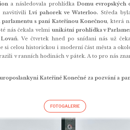
dion
a následovala prohlídka
Domu evropských d
 navštívili
Lví pahorek ve Waterloo.
Středa byla
 parlamentu s paní Kateřinou Konečnou
, která 
oté nás čekala velmi
unikátní prohlídka v Parlame
 Lovaň
. Ve čtvrtek hned po snídani nás už ček
 si celou historickou i moderní část města a okolo
azili v ranních hodinách v pátek. A to pro nás zn
uroposlankyni Kateřině Konečné za pozvání a pa
FOTOGALERIE