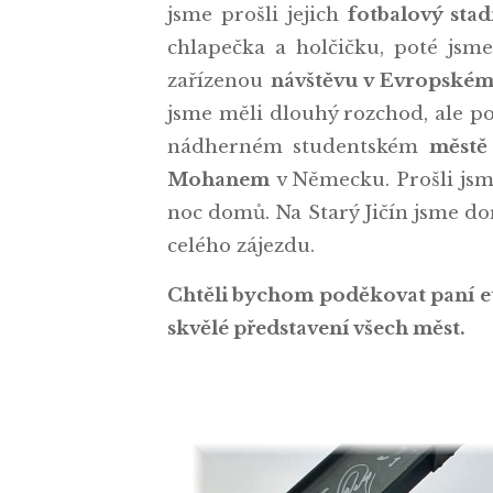
jsme prošli jejich
fotbalový sta
chlapečka a holčičku, poté jsme
zařízenou
návštěvu v Evropském
jsme měli dlouhý rozchod, ale p
nádherném studentském
městě
Mohanem
v Německu. Prošli jsme
noc domů. Na Starý Jičín jsme dor
celého zájezdu.
Chtěli bychom poděkovat paní e
skvělé představení všech měst.