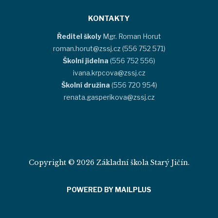
KONTAKTY
Ředitel školy
Mgr. Roman Horut
roman.horut@zssj.cz (556 752 571)
Školní jídelna
(556 752 556)
ivana.krpcova@zssj.cz
Školní družina
(556 720 954)
renata.gasperikova@zssj.cz
Copyright © 2026 Základní škola Starý Jičín.
POWERED BY MAILPLUS