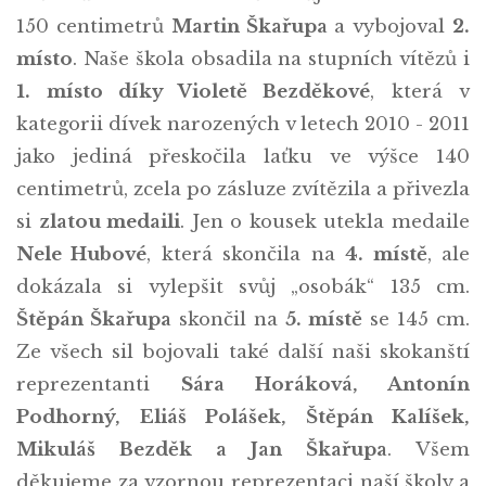
150 centimetrů
Martin Škařupa
a vybojoval
2.
místo
. Naše škola obsadila na stupních vítězů i
1. místo díky Violetě Bezděkové
, která v
kategorii dívek narozených v letech 2010 - 2011
jako jediná přeskočila laťku ve výšce 140
centimetrů, zcela po zásluze zvítězila a přivezla
si
zlatou medaili
. Jen o kousek utekla medaile
Nele Hubové
, která skončila na
4. místě
, ale
dokázala si vylepšit svůj „osobák“ 135 cm.
Štěpán Škařupa
skončil na
5. místě
se 145 cm.
Ze všech sil bojovali také další naši skokanští
reprezentanti
Sára Horáková, Antonín
Podhorný, Eliáš Polášek, Štěpán Kalíšek,
Mikuláš Bezděk a Jan Škařupa
. Všem
děkujeme za vzornou reprezentaci naší školy a