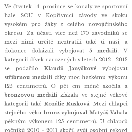
Ve čtvrtek 14. prosince se konaly ve sportovní
hale SOU v Kopřivnici závody ve skoku
vysokém pro žáky z celého novojičínského
okresu. Za účasti více než 170 závodníků se
mezi nimi určitě neztratili také ti naši, a
dokonce dokázali vybojovat
5 medailí
. V
kategorii dívek narozených v letech 2012 - 2013
se podařilo
Klaudii Janyškové
vybojovat
stříbrnou medaili
díky moc hezkému výkonu
125 centimetrů. O pět cm méně skočila a
bronzovou medaili
získala ve stejné věkové
kategorii také
Rozálie Rusková
. Mezi chlapci
stejného věku
bronz vybojoval Matyáš Vahala
pěkným výkonem 125 centimetrů. U chlapců
ročníků 2010 - 2011 skočil svůj osobní rekord