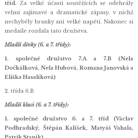
tříd.
Za velké účasti soutěžících se odehrály
velmi zajímavé a dramatické zápasy, v nichž
nechyběly branky ani velké napětí. Nakonec si
medaile rozdala tato družstva.
Mladší dívky (6. a 7. třídy):
1. společné družstvo 7.A a 7.B (Nela
Dočkálková, Nela Hubová, Romana Janovská a
Eliška Hasalíková)
2. třída 6.B
Mladší kluci (6. a 7. třídy):
1. společné družstvo 6. a 7. tříd (Václav
Podhradský, Štěpán Kalíšek, Matyáš Vahala,
Patrik Staník)