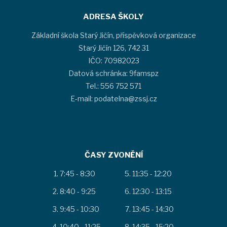
ADRESA ŠKOLY
Základní škola Starý Jičín, příspěvková organizace
Starý Jičín 126, 742 31
IČO: 70982023
Datová schránka: 9famspz
Tel.: 556 752 571
E-mail: podatelna@zssj.cz
ČASY ZVONĚNÍ
7:45 - 8:30
11:35 - 12:20
8:40 - 9:25
12:30 - 13:15
9:45 - 10:30
13:45 - 14:30
10:40 - 11:25
14:35 - 15:20