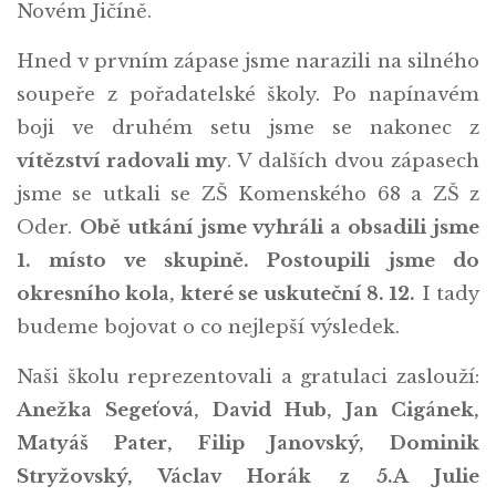
Novém Jičíně.
Hned v prvním zápase jsme narazili na silného
soupeře z pořadatelské školy. Po napínavém
boji ve druhém setu jsme se nakonec z
vítězství radovali my
. V dalších dvou zápasech
jsme se utkali se ZŠ Komenského 68 a ZŠ z
Oder.
Obě utkání jsme vyhráli a obsadili jsme
1. místo ve skupině. Postoupili jsme do
okresního kola, které se uskuteční 8. 12.
I tady
budeme bojovat o co nejlepší výsledek.
Naši školu reprezentovali a gratulaci zaslouží:
Anežka Segeťová, David Hub, Jan Cigánek,
Matyáš Pater, Filip Janovský, Dominik
Stryžovský, Václav Horák z 5.A Julie