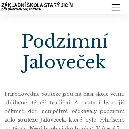
ZÁKLADNÍ ŠKOLA STARÝ JIČÍN
příspěvková organizace
Podzimní
Jaloveček
Přírodovědné soutěže jsou na naší škole velmi
oblíbené, téměř tradiční. A proto i letos již
některé děti netrpělivě očekávaly podzimní
kolo
soutěže Jaloveček
, které bylo vyhlášeno
na téma
„Není houba jako houba“
. V úterý 7. a