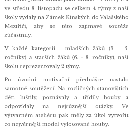
ve středu 8. listopadu se celkem 4 týmy z naší
školy vydaly na Zámek Kinských do Valašského
Meziříčí, aby se této zajímavé soutěže
zúčastnily.
V každé kategorii - mladších žáků (3. - 5.
ročníky) a starších žáků (6. - 8. ročníky), naši
školu reprezentovaly 2 týmy.
Po úvodní motivační přednášce nastalo
samotné soutěžení. Na rozličných stanovištích
děti luštily, poznávaly a třídily houby a
odpovídaly na nejrůznější otázky. Ve
výtvarném ateliéru pak měly za úkol vytvořit
co nejvěrnější model vylosované houby.