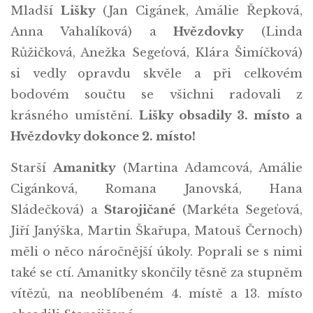
Mladší
Lišky
(Jan Cigánek, Amálie Řepková,
Anna Vahalíková) a
Hvězdovky
(Linda
Růžičková, Anežka Segeťová, Klára Šimíčková)
si vedly opravdu skvěle a při celkovém
bodovém součtu se všichni radovali z
krásného umístění.
Lišky obsadily 3. místo a
Hvězdovky dokonce 2. místo!
Starší
Amanitky
(Martina Adamcová, Amálie
Cigánková, Romana Janovská, Hana
Sládečková) a
Starojičané
(Markéta Segeťová,
Jiří Janýška, Martin Škařupa, Matouš Černoch)
měli o něco náročnější úkoly. Poprali se s nimi
také se ctí. Amanitky skončily těsně za stupněm
vítězů, na neoblíbeném 4. místě a 13. místo