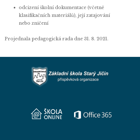
odcizení školní dokumentace (včetně
klasifikačních materiálů), její zatajování
nebo zničení
Projednala pedagogická rada dne 31. 8. 2021.