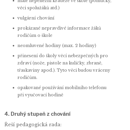
malé nepeněžní krádeže ve škole (pomůcky,
věci spolužáků atd.)
vulgární chování
prokázané nepravdivé informace žáků
rodičům o škole
neomluvené hodiny (max. 2 hodiny)
přinesení do školy věcí nebezpečných pro
zdraví (nože, pistole na kuličky, zbraně,
třaskaviny apod.). Tyto věci budou vráceny
rodičům.
opakované používání mobilního telefonu
při vyučovací hodině
4. Druhý stupeň z chování
Řeší pedagogická rada: