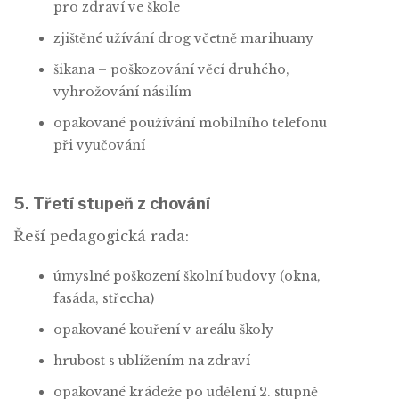
pro zdraví ve škole
zjištěné užívání drog včetně marihuany
šikana – poškozování věcí druhého,
vyhrožování násilím
opakované používání mobilního telefonu
při vyučování
5. Třetí stupeň z chování
Řeší pedagogická rada:
úmyslné poškození školní budovy (okna,
fasáda, střecha)
opakované kouření v areálu školy
hrubost s ublížením na zdraví
opakované krádeže po udělení 2. stupně