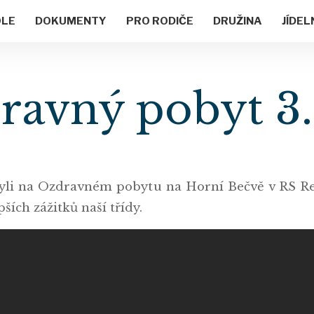
OLE
DOKUMENTY
PRO RODIČE
DRUŽINA
JÍDEL
avný pobyt 3.
 byli na Ozdravném pobytu na Horní Bečvě v RS Re
pších zážitků naší třídy.