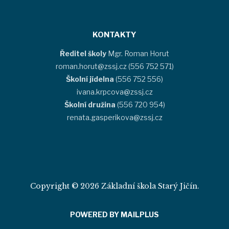
KONTAKTY
Ředitel školy
Mgr. Roman Horut
roman.horut@zssj.cz (556 752 571)
Školní jídelna
(556 752 556)
ivana.krpcova@zssj.cz
Školní družina
(556 720 954)
renata.gasperikova@zssj.cz
Copyright © 2026 Základní škola Starý Jičín.
POWERED BY MAILPLUS