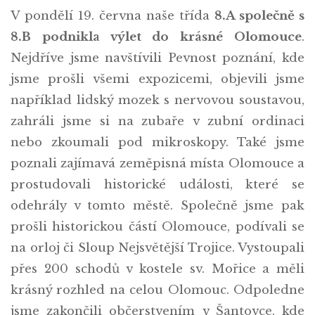
V pondělí 19. června naše třída
8.A společně s
8.B podnikla výlet do krásné Olomouce
.
Nejdříve jsme navštívili Pevnost poznání, kde
jsme prošli všemi expozicemi, objevili jsme
například lidský mozek s nervovou soustavou,
zahráli jsme si na zubaře v zubní ordinaci
nebo zkoumali pod mikroskopy. Také jsme
poznali zajímavá zeměpisná místa Olomouce a
prostudovali historické události, které se
odehrály v tomto městě. Společně jsme pak
prošli historickou částí Olomouce, podívali se
na orloj či Sloup Nejsvětější Trojice. Vystoupali
přes 200 schodů v kostele sv. Mořice a měli
krásný rozhled na celou Olomouc. Odpoledne
jsme zakončili občerstvením v Šantovce, kde