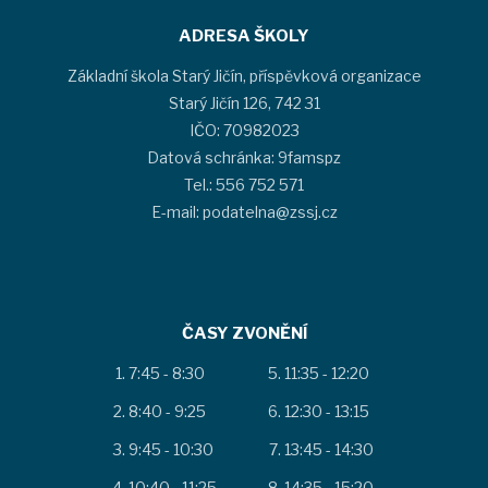
ADRESA ŠKOLY
Základní škola Starý Jičín, příspěvková organizace
Starý Jičín 126, 742 31
IČO: 70982023
Datová schránka: 9famspz
Tel.: 556 752 571
E-mail: podatelna@zssj.cz
ČASY ZVONĚNÍ
7:45 - 8:30
11:35 - 12:20
8:40 - 9:25
12:30 - 13:15
9:45 - 10:30
13:45 - 14:30
10:40 - 11:25
14:35 - 15:20