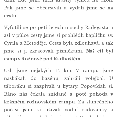
užili. Zde jsme měli krásný výhled na okolí.
Pak jsme se občerstvili a
vydali jsme se na
cestu
.
Vyfotili se po pěti letech u sochy Radegasta a
asi v půlce cesty jsme si prohlédli kapličku sv.
Cyrila a Metoděje. Cesta byla zdlouhavá, a tak
jsme si ji zkracovali písničkami.
Náš cíl byl
camp v Rožnově pod Radhoštěm.
Ušli jsme nějakých 14 km. V campu jsme
naskákali do bazénu, zahráli volejbal. U
táboráku si zazpívali u kytary. Popovídali si.
Ráno nás čekala snídaně a
poté pohoda v
krásném rožnovském campu
. Za slunečného
počasí jsme si užívali vodní radovánky a