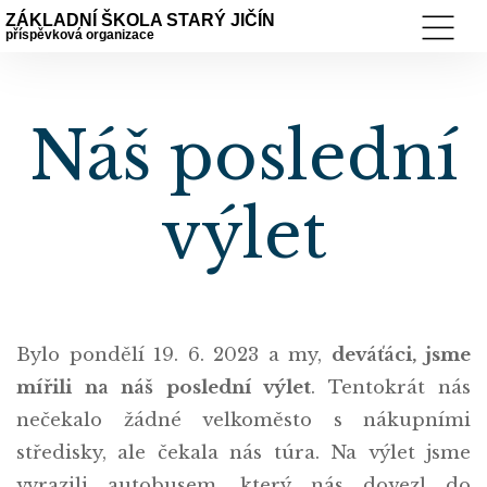
ZÁKLADNÍ ŠKOLA STARÝ JIČÍN
příspěvková organizace
Náš poslední
výlet
Bylo pondělí 19. 6. 2023 a my,
deváťáci, jsme
mířili na náš poslední výlet
. Tentokrát nás
nečekalo žádné velkoměsto s nákupními
středisky, ale čekala nás túra. Na výlet jsme
vyrazili autobusem, který nás dovezl do