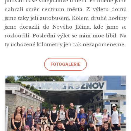
pilovali naše volejbalové umění. Po obědě jsme
nabrali směr centrum města. Z výletu domů
jsme taky jeli autobusem. Kolem druhé hodiny
jsme dorazili do Nového Jičína, kde jsme se
rozloučili.
Poslední výlet se nám moc líbil
. Na
ty uchozené kilometry jen tak nezapomeneme.
FOTOGALERIE