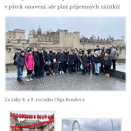
v pátek unavení, ale plní příjemných zážitků!
Za žáky 8. a 9. ročníku Olga Bendová