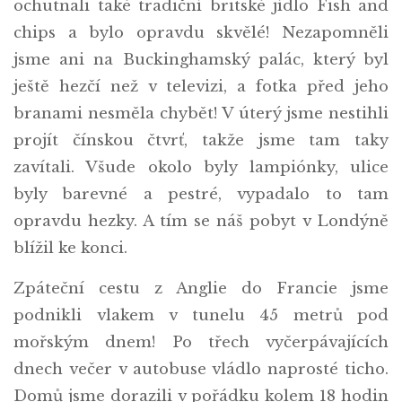
ochutnali také tradiční britské jídlo Fish and
chips a bylo opravdu skvělé! Nezapomněli
jsme ani na Buckinghamský palác, který byl
ještě hezčí než v televizi, a fotka před jeho
branami nesměla chybět! V úterý jsme nestihli
projít čínskou čtvrť, takže jsme tam taky
zavítali. Všude okolo byly lampiónky, ulice
byly barevné a pestré, vypadalo to tam
opravdu hezky. A tím se náš pobyt v Londýně
blížil ke konci.
Zpáteční cestu z Anglie do Francie jsme
podnikli vlakem v tunelu 45 metrů pod
mořským dnem! Po třech vyčerpávajících
dnech večer v autobuse vládlo naprosté ticho.
Domů jsme dorazili v pořádku kolem 18 hodin