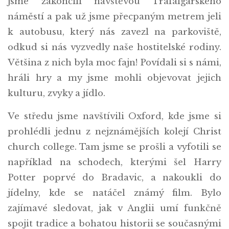
jsme zakončili návštěvou Trafalgarského
náměstí a pak už jsme přecpaným metrem jeli
k autobusu, který nás zavezl na parkoviště,
odkud si nás vyzvedly naše hostitelské rodiny.
Většina z nich byla moc fajn! Povídali si s námi,
hráli hry a my jsme mohli objevovat jejich
kulturu, zvyky a jídlo.
Ve středu jsme navštívili Oxford, kde jsme si
prohlédli jednu z nejznámějších kolejí Christ
church college. Tam jsme se prošli a vyfotili se
například na schodech, kterými šel Harry
Potter poprvé do Bradavic, a nakoukli do
jídelny, kde se natáčel známý film. Bylo
zajímavé sledovat, jak v Anglii umí funkčně
spojit tradice a bohatou historii se současnými