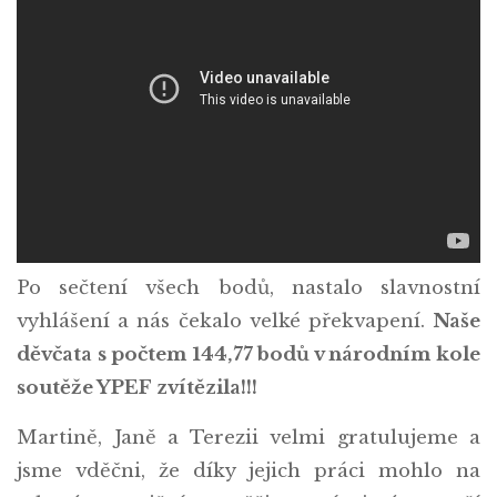
Po sečtení všech bodů, nastalo slavnostní
vyhlášení a nás čekalo velké překvapení.
Naše
děvčata s počtem 144,77 bodů v národním kole
soutěže YPEF zvítězila!!!
Martině, Janě a Terezii velmi gratulujeme a
jsme vděčni, že díky jejich práci mohlo na