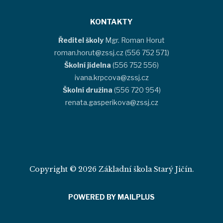
KONTAKTY
Ředitel školy
Mgr. Roman Horut
roman.horut@zssj.cz (556 752 571)
Školní jídelna
(556 752 556)
ivana.krpcova@zssj.cz
Školní družina
(556 720 954)
renata.gasperikova@zssj.cz
Copyright © 2026 Základní škola Starý Jičín.
POWERED BY MAILPLUS