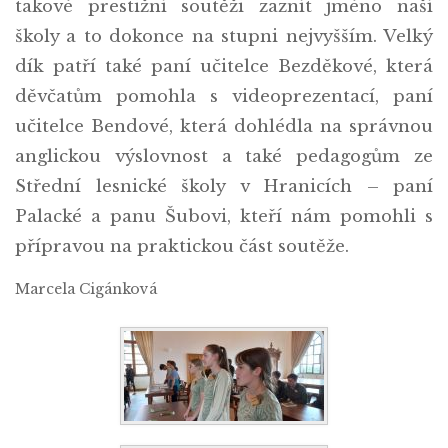
takové prestižní soutěži zaznít jméno naší
školy a to dokonce na stupni nejvyšším. Velký
dík patří také paní učitelce Bezděkové, která
děvčatům pomohla s videoprezentací, paní
učitelce Bendové, která dohlédla na správnou
anglickou výslovnost a také pedagogům ze
Střední lesnické školy v Hranicích – paní
Palacké a panu Šubovi, kteří nám pomohli s
přípravou na praktickou část soutěže.
Marcela Cigánková