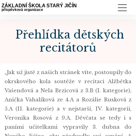
ZÁKLADNÍ ŠKOLA STARÝ JIČÍN
příspěvková organizace
Přehlídka dětských
recitátorů
„Jak už jistě z našich stránek víte, postoupily do
okrskového kola soutěže v recitaci Alžbětka
Vašendová a Nela Brzicová z 3.B (I. kategorie),
Anička Vahalíková ze 4.A a Rozálie Rusková z
5.A (II. kategorie) a v nejstarší, IV. kategorii,
Veronika Rosová z 9.A. Děvčata se tedy i s
paními učitelkami vypravily 3. dubna do