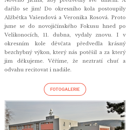
Nového Jičína, aby předvedly své umění. A
dařilo se jim! Do okresního kola postoupily
Alžbětka Vašendová a Veronika Rosová. Proto
jsme se do novojičínského Fokusu hned po
Velikonocích, 11. dubna, vydaly znovu. I v
okresním kole děvčata předvedla krásný
bezchybný výkon, který nás potěšil a za který
jim děkujeme. Věříme, že neztratí chuť a
odvahu recitovat i nadále.
FOTOGALERIE