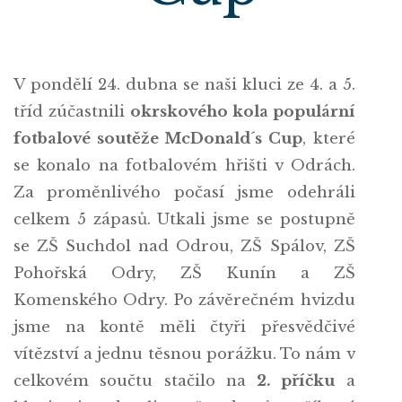
V pondělí 24. dubna se naši kluci ze 4. a 5.
tříd zúčastnili
okrskového kola populární
fotbalové soutěže McDonald´s Cup
, které
se konalo na fotbalovém hřišti v Odrách.
Za proměnlivého počasí jsme odehráli
celkem 5 zápasů. Utkali jsme se postupně
se ZŠ Suchdol nad Odrou, ZŠ Spálov, ZŠ
Pohořská Odry, ZŠ Kunín a ZŠ
Komenského Odry. Po závěrečném hvizdu
jsme na kontě měli čtyři přesvědčivé
vítězství a jednu těsnou porážku. To nám v
celkovém součtu stačilo na
2. příčku
a