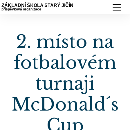
ZÁKLADNÍ ŠKOLA STARÝ JIČÍN
příspěvková organizace
2. místo na
fotbalovém
turnaji
McDonald´s
Cup