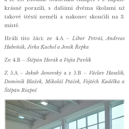
krásně porazili, s dalšími dvěma školami už
takové štěstí neměli a nakonec skončili na 3.
místě.
Hráli tito žáci: ze 4.A –
Libor Petráš, Andreas
Hubeňák, Jirka Kachel a Jeník Řepka
Ze 4.B –
Štěpán Horák a Vojta Pavlík
Z 5.A –
Jakub Janovský
a z 5.B –
Václav Hasalík,
Dominik Blažek, Mikoláš Ptáček, Vojtěch Kudělka a
Štěpán Riapoš