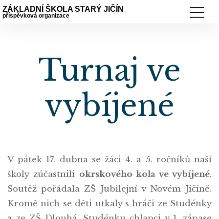
ZÁKLADNÍ ŠKOLA STARÝ JIČÍN
příspěvková organizace
Turnaj ve
vybíjené
V pátek 17. dubna se žáci 4. a 5. ročníků naší
školy zúčastnili
okrskového kola ve vybíjené
.
Soutěž pořádala ZŠ Jubilejní v Novém Jičíně.
Kromě nich se děti utkaly s hráči ze Studénky
a ze ZŠ Dlouhá. Studénku chlapci v 1. zápase