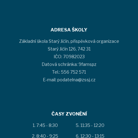
ADRESA ŠKOLY
Základní škola Starý Jičín, příspěvková organizace
Starý Jičín 126, 742 31
IČO: 70982023
Datová schránka: 9famspz
Tel.: 556 752 571
E-mail: podatelna@zssj.cz
ČASY ZVONĚNÍ
7:45 - 8:30
11:35 - 12:20
8:40 - 9:25
12:30 - 13:15