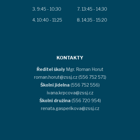
9:45 - 10:30
13:45 - 14:30
10:40 - 11:25
14:35 - 15:20
KONTAKTY
Ředitel školy
Mgr. Roman Horut
roman.horut@zssj.cz (556 752 571)
Školní jídelna
(556 752 556)
ivana.krpcova@zssj.cz
Školní družina
(556 720 954)
renata.gasperikova@zssj.cz