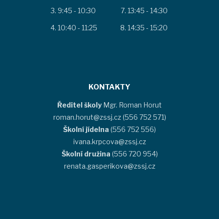
9:45 - 10:30
13:45 - 14:30
10:40 - 11:25
14:35 - 15:20
KONTAKTY
Ředitel školy
Mgr. Roman Horut
roman.horut@zssj.cz (556 752 571)
Školní jídelna
(556 752 556)
ivana.krpcova@zssj.cz
Školní družina
(556 720 954)
renata.gasperikova@zssj.cz