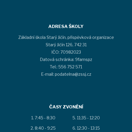
ADRESA ŠKOLY
Základní škola Starý Jičín, příspěvková organizace
Starý Jičín 126, 742 31
IČO: 70982023
Datová schránka: 9famspz
Tel.: 556 752 571
E-mail: podatelna@zssj.cz
ČASY ZVONĚNÍ
7:45 - 8:30
11:35 - 12:20
8:40 - 9:25
12:30 - 13:15