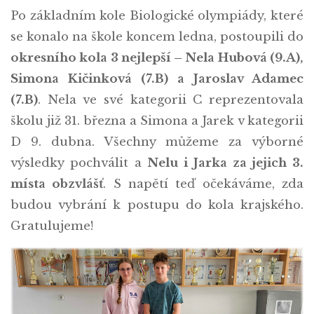
Po základním kole Biologické olympiády, které
se konalo na škole koncem ledna, postoupili do
okresního kola 3 nejlepší – Nela Hubová (9.A),
Simona Kičinková (7.B) a Jaroslav Adamec
(7.B)
. Nela ve své kategorii C reprezentovala
školu již 31. března a Simona a Jarek v kategorii
D 9. dubna. Všechny můžeme za výborné
výsledky pochválit a
Nelu i Jarka za jejich 3.
místa obzvlášť
. S napětí teď očekáváme, zda
budou vybrání k postupu do kola krajského.
Gratulujeme!