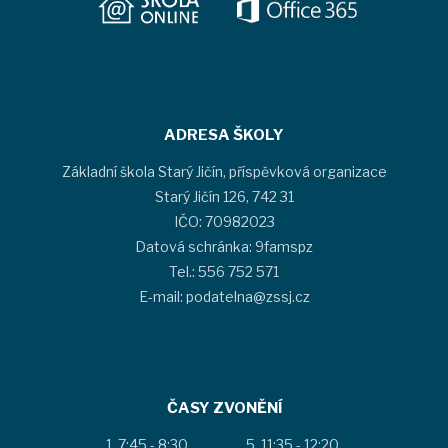
ADRESA ŠKOLY
Základní škola Starý Jičín, příspěvková organizace
Starý Jičín 126, 742 31
IČO: 70982023
Datová schránka: 9famspz
Tel.: 556 752 571
E-mail: podatelna@zssj.cz
ČASY ZVONĚNÍ
7:45 - 8:30
11:35 - 12:20