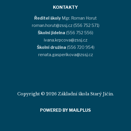
KONTAKTY
Ředitel školy
Mgr. Roman Horut
roman.horut@zssj.cz (556 752 571)
Školní jídelna
(556 752 556)
ivana.krpcova@zssj.cz
Školní družina
(556 720 954)
renata.gasperikova@zssj.cz
Copyright © 2026 Základní škola Starý Jičín.
POWERED BY MAILPLUS