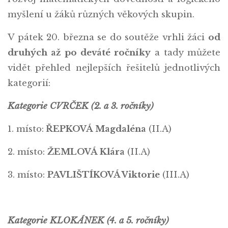
myšlení u žáků různých věkových skupin.
V pátek 20. března se do soutěže vrhli žáci
od
druhých až po deváté ročníky
a tady můžete
vidět přehled nejlepších řešitelů jednotlivých
kategorií:
Kategorie CVRČEK (2. a 3. ročníky)
1. místo:
ŘEPKOVÁ Magdaléna
(II.A)
2. místo:
ŽEMLOVÁ Klára
(II.A)
3. místo:
PAVLIŠTÍKOVÁ Viktorie
(III.A)
Kategorie KLOKÁNEK (4. a 5. ročníky)