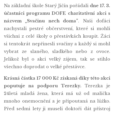
Na základní škole Starý Jičín pořádali
dne 17. 3.
účastníci programu DOFE charitativní akci s
názvem „Svačinu nech doma”
. Naši dofáci
nachystali pestré občerstvení, které si mohli
všichni z celé školy o přestávkách koupit. Žáci
si tentokrát nepřinesli svačiny a každý si mohl
vybrat ze slaného, sladkého nebo z ovoce.
Jelikož byl o akci velký zájem, tak se stihlo
všechno doprodat o velké přestávce.
Krásná částka 17 000 Kč získaná díky této akci
poputuje na podporu Terezky.
Terezka je
24letá mladá žena, která má už od malička
mnoho onemocnění a je připoutaná na lůžko.
Před sedmi lety ji museli doktoři dát přístroj