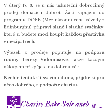
V úterý
17. 3.
se u nás uskuteční dobročinný
prodej domácích dobrot. Žáci zapojení do
programu DOFE (Mezinárodní cena vévody z
Edinburghu) připraví
slané i sladké svačinky
,
které si budete moci koupit
každou přestávku
v mezipatrech.
Výtěžek z prodeje poputuje
na podporu
rodiny Terezy Vidomusové
, takže každým
nákupem přispějete na dobrou věc.
Nechte tentokrát svačinu doma, přijďte si pro
něco dobrého, a podpořte charitu.