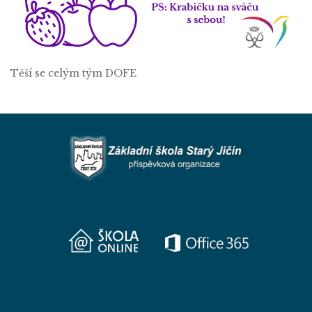
Těší se celým tým DOFE