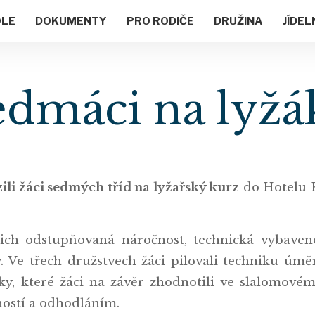
OLE
DOKUMENTY
PRO RODIČE
DRUŽINA
JÍDEL
edmáci na lyžá
ili žáci sedmých tříd na lyžařský kurz
do Hotelu K
ejich odstupňovaná náročnost, technická vybave
zy. Ve třech družstvech žáci pilovali techniku ú
oky, které žáci na závěr zhodnotili ve slalomov
vností a odhodláním.