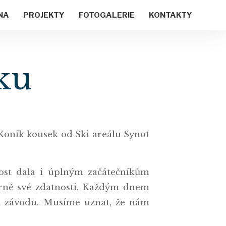
NA
PROJEKTY
FOTOGALERIE
KONTAKTY
ku
oník kousek od Ski areálu Synot
nost dala i úplným začátečníkům
měrně své zdatnosti. Každým dnem
ém závodu. Musíme uznat, že nám