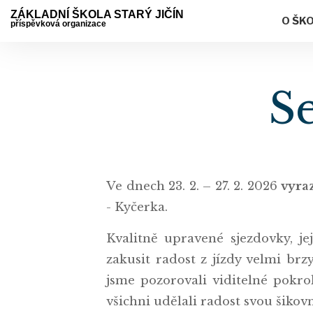
ZÁKLADNÍ ŠKOLA STARÝ JIČÍN
O ŠK
příspěvková organizace
S
Ve dnech 23. 2. – 27. 2. 2026
vyraz
- Kyčerka.
Kvalitně upravené sjezdovky, j
zakusit radost z jízdy velmi br
jsme pozorovali viditelné pokr
všichni udělali radost svou šiko