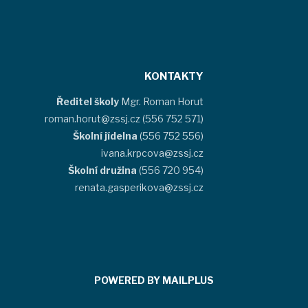
KONTAKTY
Ředitel školy
Mgr. Roman Horut
roman.horut@zssj.cz (556 752 571)
Školní jídelna
(556 752 556)
ivana.krpcova@zssj.cz
Školní družina
(556 720 954)
renata.gasperikova@zssj.cz
POWERED BY MAILPLUS