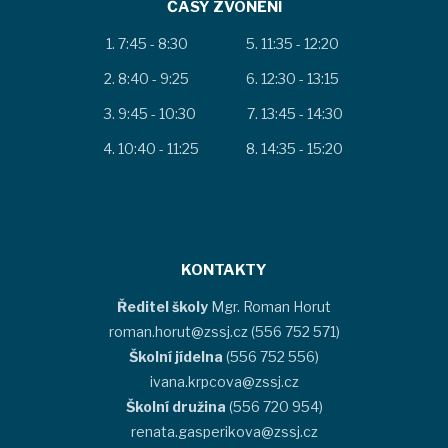
ČASY ZVONĚNÍ
7:45 - 8:30
11:35 - 12:20
8:40 - 9:25
12:30 - 13:15
9:45 - 10:30
13:45 - 14:30
10:40 - 11:25
14:35 - 15:20
KONTAKTY
Ředitel školy
Mgr. Roman Horut
roman.horut@zssj.cz (556 752 571)
Školní jídelna
(556 752 556)
ivana.krpcova@zssj.cz
Školní družina
(556 720 954)
renata.gasperikova@zssj.cz