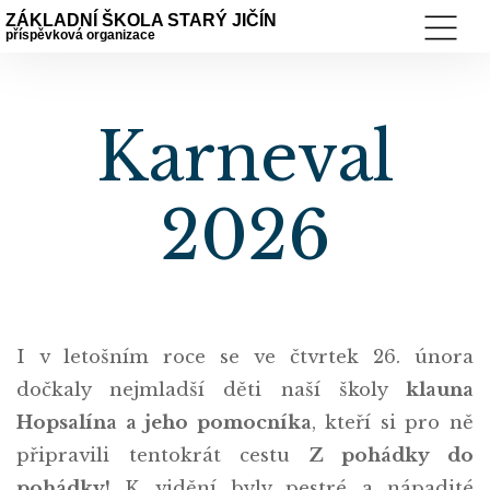
ZÁKLADNÍ ŠKOLA STARÝ JIČÍN
příspěvková organizace
Karneval
2026
I v letošním roce se ve čtvrtek 26. února
dočkaly nejmladší děti naší školy
klauna
Hopsalína a jeho pomocníka
, kteří si pro ně
připravili tentokrát cestu
Z pohádky do
pohádky!
K vidění byly pestré a nápadité