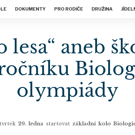
OLE
DOKUMENTY
PRO RODIČE
DRUŽINA
JÍDEL
 lesa“ aneb šk
 ročníku Biolog
olympiády
tvrtek
29. ledna
startovat
základní kolo
Biologi