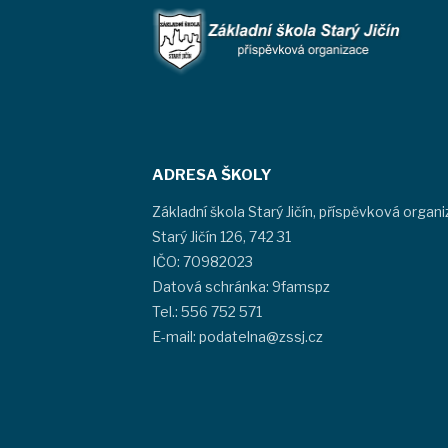
ADRESA ŠKOLY
Základní škola Starý Jičín, příspěvková organ
Starý Jičín 126, 742 31
IČO: 70982023
Datová schránka: 9famspz
Tel.: 556 752 571
E-mail: podatelna@zssj.cz