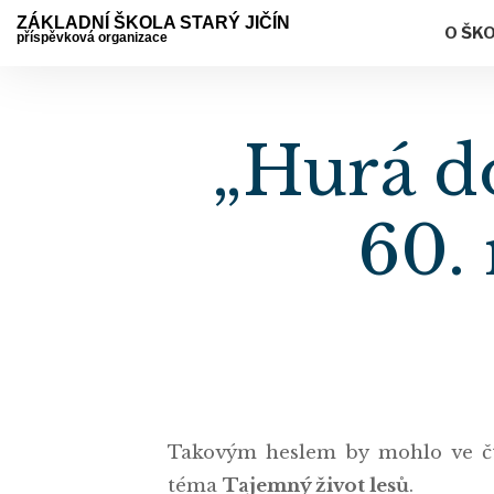
ZÁKLADNÍ ŠKOLA STARÝ JIČÍN
O ŠK
příspěvková organizace
„Hurá do
60.
Takovým heslem by mohlo ve č
téma
Tajemný život lesů
.