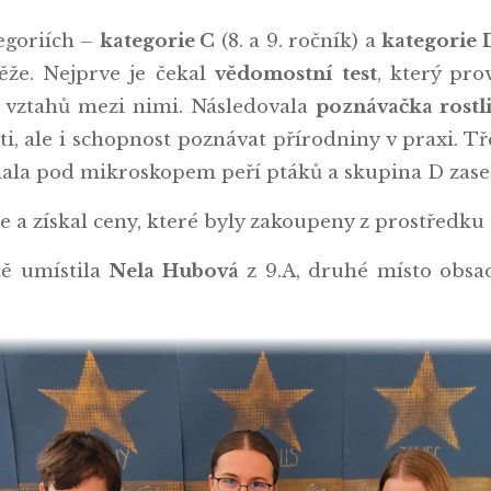
egoriích –
kategorie C
(8. a 9. ročník) a
kategorie 
ěže. Nejprve je čekal
vědomostní test
, který prov
 vztahů mezi nimi. Následovala
poznávačka rostli
ti, ale i schopnost poznávat přírodniny v praxi. Tř
ala pod mikroskopem peří ptáků a skupina D zase 
pe a získal ceny, které byly zakoupeny z prostřed
ě umístila
Nela Hubová
z 9.A, druhé místo obsa