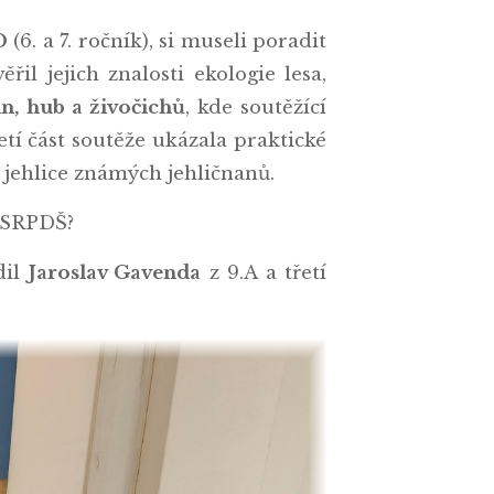
D
(6. a 7. ročník), si museli poradit
ěřil jejich znalosti ekologie lesa,
n, hub a živočichů
, kde soutěžící
etí část soutěže ukázala praktické
jehlice známých jehličnanů.
ku SRPDŠ?
dil
Jaroslav Gavenda
z 9.A a třetí