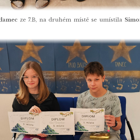
Adamec
ze 7.B, na druhém místě se umístila
Simo