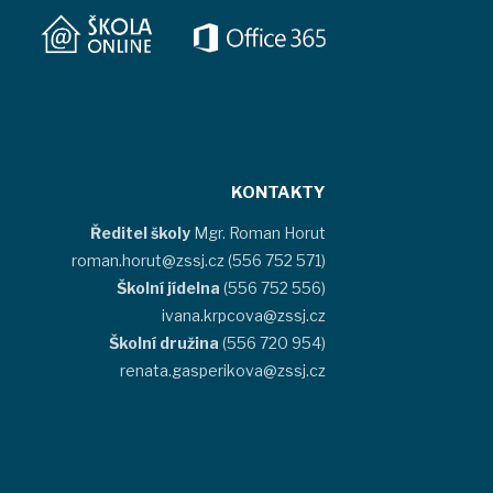
KONTAKTY
Ředitel školy
Mgr. Roman Horut
roman.horut@zssj.cz (556 752 571)
Školní jídelna
(556 752 556)
ivana.krpcova@zssj.cz
Školní družina
(556 720 954)
renata.gasperikova@zssj.cz