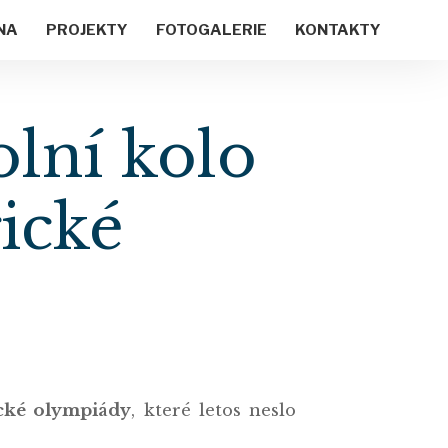
NA
PROJEKTY
FOTOGALERIE
KONTAKTY
olní kolo
ické
cké olympiády
, které letos neslo