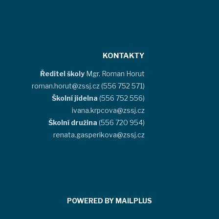
KONTAKTY
Ředitel školy
Mgr. Roman Horut
roman.horut@zssj.cz (556 752 571)
Školní jídelna
(556 752 556)
ivana.krpcova@zssj.cz
Školní družina
(556 720 954)
renata.gasperikova@zssj.cz
POWERED BY MAILPLUS