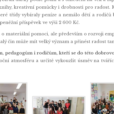
 knihy, kreativní pomůcky i drobnosti pro radost. 
é třídy vybíraly peníze a nemálo dětí a rodičů by
peněžní příspěvek ve výši 2 600 Kč.
n o materiální pomoci, ale především o rozvoji emp
alý čin může mít velký význam a přinést radost tam,
, pedagogům i rodičům, kteří se do této dobrovoln
oční atmosféru a určitě vykouzlit úsměv na tváříc