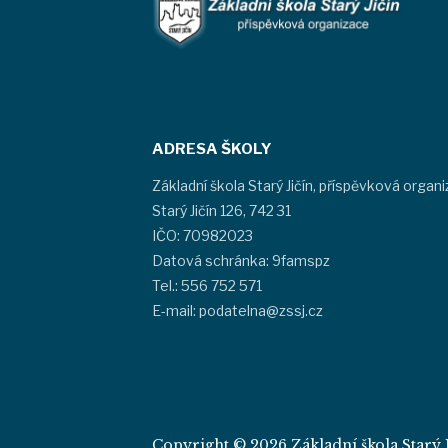
ADRESA ŠKOLY
Základní škola Starý Jičín, příspěvková organ
Starý Jičín 126, 742 31
IČO: 70982023
Datová schránka: 9famspz
Tel.: 556 752 571
E-mail: podatelna@zssj.cz
Copyright © 2026 Základní škola Starý J