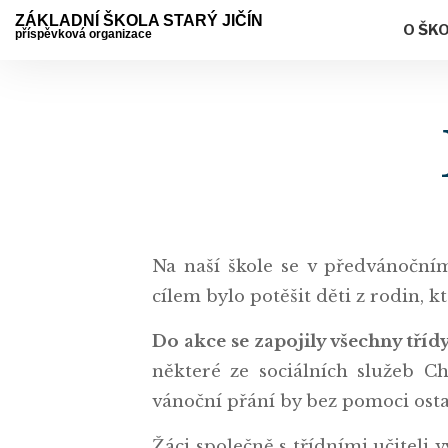
ZÁKLADNÍ ŠKOLA STARÝ JIČÍN
O ŠK
příspěvková organizace
Na naší škole se v předvánoční
cílem bylo potěšit děti z rodin, kt
Do akce se zapojily všechny tříd
některé ze sociálních služeb Ch
vánoční přání by bez pomoci ost
Žáci společně s třídními učiteli