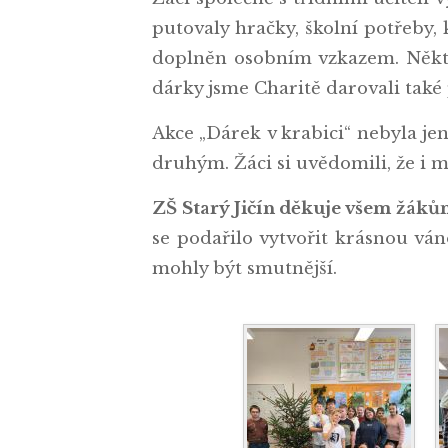
putovaly hračky, školní potřeby,
doplněn osobním vzkazem. Někter
dárky jsme Charitě darovali také 
Akce „Dárek v krabici“ nebyla je
druhým. Žáci si uvědomili, že i m
ZŠ Starý Jičín děkuje všem žákům
se podařilo vytvořit krásnou ván
mohly být smutnější.