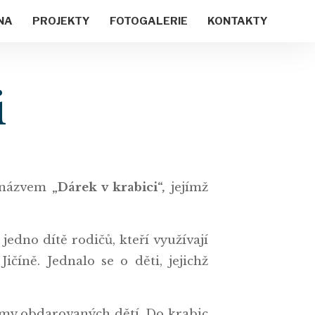
NA
PROJEKTY
FOTOGALERIE
KONTAKTY
i
s názvem
„Dárek v krabici“,
jejímž
jedno dítě rodičů, kteří využívají
číně. Jednalo se o děti, jejichž
ájmy obdarovaných dětí. Do krabic