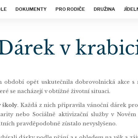
OLE
DOKUMENTY
PRO RODIČE
DRUŽINA
JÍDEL
Dárek v krabic
m období opět uskutečnila dobrovolnická akce 
eré se nacházejí v obtížné životní situaci.
y školy
. Každá z nich připravila vánoční dárek pro 
arity nebo Sociálně aktivizační služby v Novém Ji
atních pravděpodobně zůstalo nevyslyšeno.
 vybírali dárky podle přání a s ohledem na věk a z