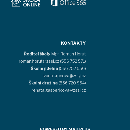
KONTAKTY
Ředitel školy
Mgr. Roman Horut
roman.horut@zssj.cz (556 752 571)
Školní jídelna
(556 752 556)
ivana.krpcova@zssj.cz
Školní družina
(556 720 954)
renata.gasperikova@zssj.cz
POWERED BY MAILPLUS