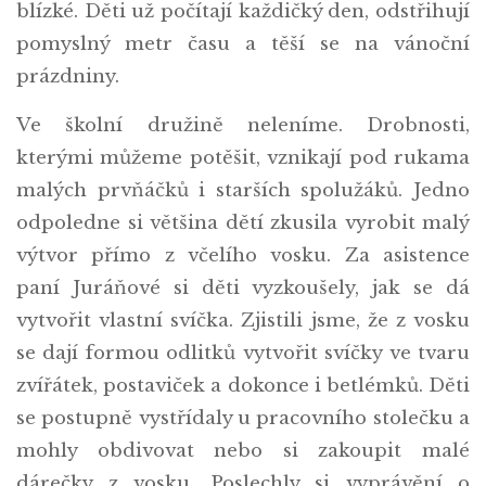
blízké. Děti už počítají každičký den, odstřihují
pomyslný metr času a těší se na vánoční
prázdniny.
Ve školní družině neleníme. Drobnosti,
kterými můžeme potěšit, vznikají pod rukama
malých prvňáčků i starších spolužáků. Jedno
odpoledne si většina dětí zkusila vyrobit malý
výtvor přímo z včelího vosku. Za asistence
paní Juráňové si děti vyzkoušely, jak se dá
vytvořit vlastní svíčka. Zjistili jsme, že z vosku
se dají formou odlitků vytvořit svíčky ve tvaru
zvířátek, postaviček a dokonce i betlémků. Děti
se postupně vystřídaly u pracovního stolečku a
mohly obdivovat nebo si zakoupit malé
dárečky z vosku. Poslechly si vyprávění o