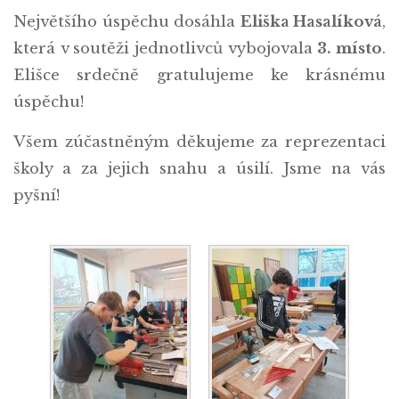
Největšího úspěchu dosáhla
Eliška Hasalíková
,
která v soutěži jednotlivců vybojovala
3. místo
.
Elišce srdečně gratulujeme ke krásnému
úspěchu!
Všem zúčastněným děkujeme za reprezentaci
školy a za jejich snahu a úsilí. Jsme na vás
pyšní!