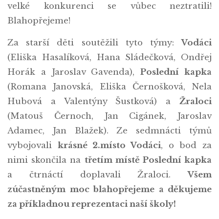
velké konkurenci se vůbec neztratili!
Blahopřejeme!
Za starší děti soutěžili tyto týmy:
Vodáci
(Eliška Hasalíková, Hana Sládečková, Ondřej
Horák a Jaroslav Gavenda),
Poslední kapka
(Romana Janovská, Eliška Černošková, Nela
Hubová a Valentýny Šustková) a
Žraloci
(Matouš Černoch, Jan Cigánek, Jaroslav
Adamec, Jan Blažek). Ze sedmnácti týmů
vybojovali
krásné 2.místo Vodáci
, o bod za
nimi skončila na
třetím místě Poslední kapka
a čtrnáctí doplavali Žraloci.
Všem
zúčastněným moc blahopřejeme a děkujeme
za příkladnou reprezentaci naší školy!