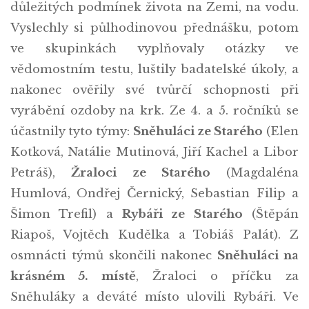
důležitých podmínek života na Zemi, na vodu.
Vyslechly si půlhodinovou přednášku, potom
ve skupinkách vyplňovaly otázky ve
vědomostním testu, luštily badatelské úkoly, a
nakonec ověřily své tvůrčí schopnosti při
vyrábění ozdoby na krk. Ze 4. a 5. ročníků se
účastnily tyto týmy:
Sněhuláci ze Starého
(Elen
Kotková, Natálie Mutinová, Jiří Kachel a Libor
Petráš),
Žraloci ze Starého
(Magdaléna
Humlová, Ondřej Černický, Sebastian Filip a
Šimon Trefil) a
Rybáři ze Starého
(Štěpán
Riapoš, Vojtěch Kudělka a Tobiáš Palát). Z
osmnácti týmů skončili nakonec
Sněhuláci na
krásném 5. místě
, Žraloci o příčku za
Sněhuláky a deváté místo ulovili Rybáři. Ve