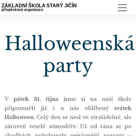
ZÁKLADNÍ ŠKOLA STARÝ JIČÍN
příspěvková organizace
Halloweenská
party
V
pátek 31. října
jsme si na naší škole
připomněli již i u nás oblíbený
svátek
Halloween
. Celý den se nesl ve strašidelné, ale
zároveň veselé atmosféře. Už od rána se po
chodbách pohybovaly nejrůznější postavy –