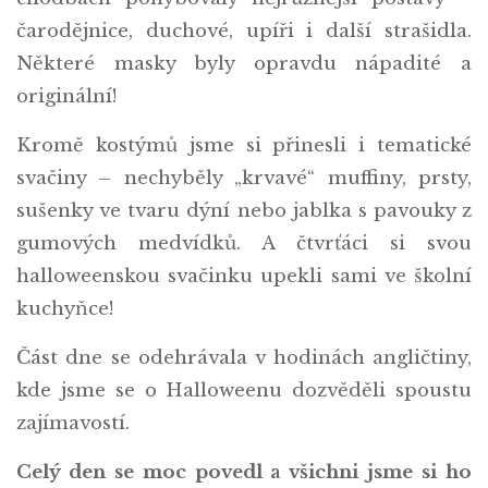
čarodějnice, duchové, upíři i další strašidla.
Některé masky byly opravdu nápadité a
originální!
Kromě kostýmů jsme si přinesli i tematické
svačiny – nechyběly „krvavé“ muffiny, prsty,
sušenky ve tvaru dýní nebo jablka s pavouky z
gumových medvídků. A čtvrťáci si svou
halloweenskou svačinku upekli sami ve školní
kuchyňce!
Část dne se odehrávala v hodinách angličtiny,
kde jsme se o Halloweenu dozvěděli spoustu
zajímavostí.
Celý den se moc povedl a všichni jsme si ho