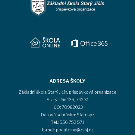
ADRESA ŠKOLY
Základní škola Starý Jičín, příspěvková organizace
Starý Jičín 126, 742 31
IČO: 70982023
Datová schránka: 9famspz
Tel.: 556 752 571
E-mail: podatelna@zssj.cz