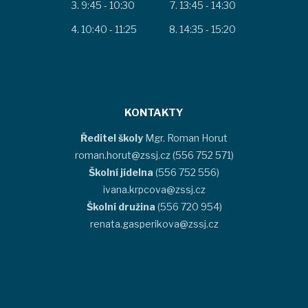
9:45 - 10:30
13:45 - 14:30
10:40 - 11:25
14:35 - 15:20
KONTAKTY
Ředitel školy
Mgr. Roman Horut
roman.horut@zssj.cz (556 752 571)
Školní jídelna
(556 752 556)
ivana.krpcova@zssj.cz
Školní družina
(556 720 954)
renata.gasperikova@zssj.cz