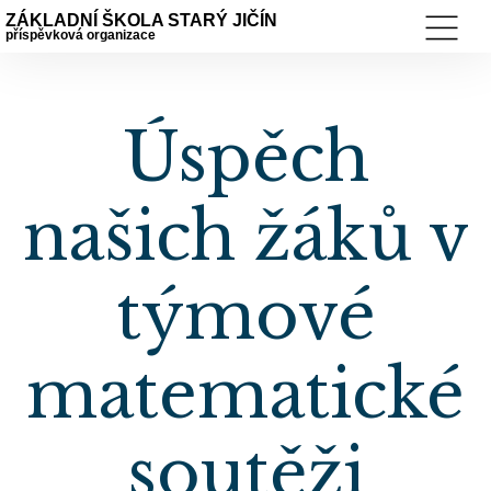
ZÁKLADNÍ ŠKOLA STARÝ JIČÍN
příspěvková organizace
Úspěch
našich žáků v
týmové
matematické
soutěži