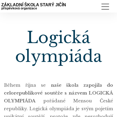
ZÁKLADNÍ ŠKOLA STARÝ JIČÍN
příspěvková organizace
Logická
olympiáda
Během října se
naše škola zapojila do
celorepublikové soutěže s názvem LOGICKÁ
OLYMPIÁDA
pořádané Mensou České
republiky. Logická olympiáda je svým pojetím
unikátní soutěží, protože zde nerozhodují