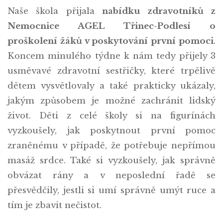
Naše škola přijala
nabídku zdravotníků z
Nemocnice AGEL Třinec-Podlesí o
proškolení žáků v poskytování první pomoci
.
Koncem minulého týdne k nám tedy přijely 3
usměvavé zdravotní sestřičky, které trpělivě
dětem vysvětlovaly a také prakticky ukázaly,
jakým způsobem je možné zachránit lidský
život. Děti z celé školy si na figurínách
vyzkoušely, jak poskytnout první pomoc
zraněnému v případě, že potřebuje nepřímou
masáž srdce. Také si vyzkoušely, jak správně
obvázat rány a v neposlední řadě se
přesvědčily, jestli si umí správně umýt ruce a
tím je zbavit nečistot.