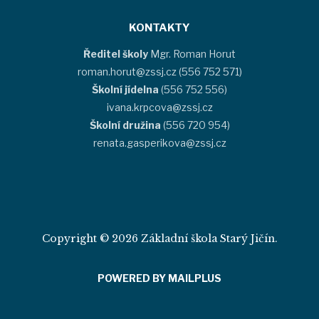
KONTAKTY
Ředitel školy
Mgr. Roman Horut
roman.horut@zssj.cz (556 752 571)
Školní jídelna
(556 752 556)
ivana.krpcova@zssj.cz
Školní družina
(556 720 954)
renata.gasperikova@zssj.cz
Copyright © 2026 Základní škola Starý Jičín.
POWERED BY MAILPLUS