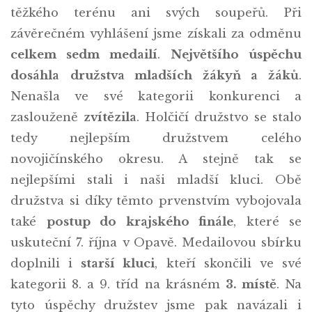
těžkého terénu ani svých soupeřů. Při
závěrečném vyhlášení jsme získali za odměnu
celkem sedm medailí
.
Největšího úspěchu
dosáhla
družstva mladších žákyň a žáků
.
Nenašla ve své kategorii konkurenci a
zaslouženě
zvítězila
. Holčičí družstvo se stalo
tedy nejlepším družstvem celého
novojičínského okresu. A stejně tak se
nejlepšími stali i naši mladší kluci. Obě
družstva si díky těmto prvenstvím vybojovala
také
postup do krajského finále
, které se
uskuteční 7. října v Opavě. Medailovou sbírku
doplnili i
starší kluci
, kteří skončili ve své
kategorii 8. a 9. tříd na krásném
3. místě
. Na
tyto úspěchy družstev jsme pak navázali i