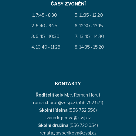
ČASY ZVONĚNÍ
7:45 - 8:30
11:35 - 12:20
8:40 - 9:25
12:30 - 13:15
9:45 - 10:30
13:45 - 14:30
10:40 - 11:25
14:35 - 15:20
KONTAKTY
Ředitel školy
Mgr. Roman Horut
roman.horut@zssj.cz (556 752 571)
Školní jídelna
(556 752 556)
ivana.krpcova@zssj.cz
Školní družina
(556 720 954)
renata.gasperikova@zssj.cz