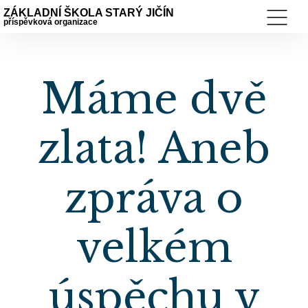
ZÁKLADNÍ ŠKOLA STARÝ JIČÍN
příspěvková organizace
Máme dvě
zlata! Aneb
zpráva o
velkém
úspěchu v