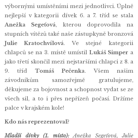
výbornými umístěními mezi jednotlivci. Úplně
nejlepší v kategorii dívek 6. a 7. tříd se stala
Anežka Segeťová
, kterou doprovodila na
stupních vítězů také naše zástupkyně bronzová
Julie Kratochvílová
. Ve stejné kategorii
chlapců se na 3. místě umístil
Lukáš Simper
a
jako třetí skončil mezi nejstaršími chlapci z 8. a
9. tříd
Tomáš Pečenka
. Všem našim
závodníkům samozřejmě gratulujeme,
děkujeme za bojovnost a schopnost vydat se ze
všech sil, a to i přes nepřízeň počasí. Držíme
palce v krajském kole!
Kdo nás reprezentoval?
Mladší dívky (1. místo):
Anežka Segeťová, Julie