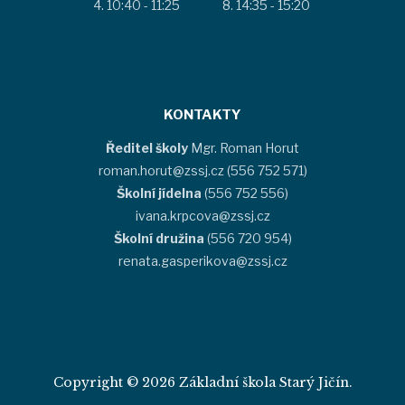
10:40 - 11:25
14:35 - 15:20
KONTAKTY
Ředitel školy
Mgr. Roman Horut
roman.horut@zssj.cz (556 752 571)
Školní jídelna
(556 752 556)
ivana.krpcova@zssj.cz
Školní družina
(556 720 954)
renata.gasperikova@zssj.cz
Copyright © 2026 Základní škola Starý Jičín.