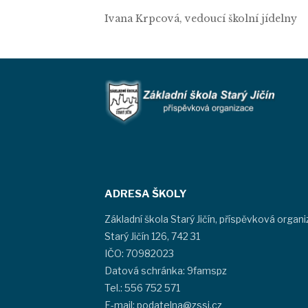
Ivana Krpcová, vedoucí školní jídelny
ADRESA ŠKOLY
Základní škola Starý Jičín, příspěvková organ
Starý Jičín 126, 742 31
IČO: 70982023
Datová schránka: 9famspz
Tel.: 556 752 571
E-mail: podatelna@zssj.cz