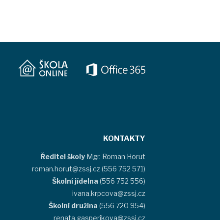
KONTAKTY
Ředitel školy
Mgr. Roman Horut
roman.horut@zssj.cz (556 752 571)
Školní jídelna
(556 752 556)
ivana.krpcova@zssj.cz
Školní družina
(556 720 954)
renata.gasperikova@zssj.cz