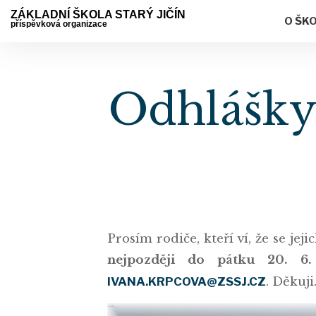
ZÁKLADNÍ ŠKOLA STARÝ JIČÍN
O ŠK
příspěvková organizace
Odhlášky 
Prosím rodiče, kteří ví, že se je
nejpozději do pátku 20. 6.
IVANA.KRPCOVA@ZSSJ.CZ
. Děkuji