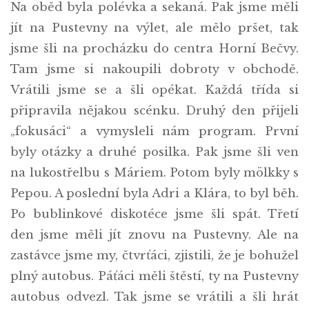
Na oběd byla polévka a sekaná. Pak jsme měli
jít na Pustevny na výlet, ale mělo pršet, tak
jsme šli na procházku do centra Horní Bečvy.
Tam jsme si nakoupili dobroty v obchodě.
Vrátili jsme se a šli opékat. Každá třída si
připravila nějakou scénku. Druhý den přijeli
„fokusáci“ a vymysleli nám program. První
byly otázky a druhé posilka. Pak jsme šli ven
na lukostřelbu s Máriem. Potom byly mölkky s
Pepou. A poslední byla Adri a Klára, to byl běh.
Po bublinkové diskotéce jsme šli spát. Třetí
den jsme měli jít znovu na Pustevny. Ale na
zastávce jsme my, čtvrťáci, zjistili, že je bohužel
plný autobus. Páťáci měli štěstí, ty na Pustevny
autobus odvezl. Tak jsme se vrátili a šli hrát