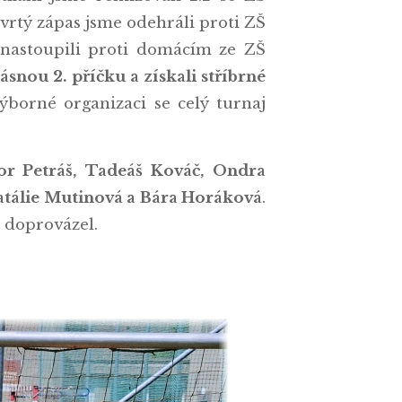
vrtý zápas jsme odehráli proti ZŠ
 nastoupili proti domácím ze ZŠ
ásnou 2. příčku a získali stříbrné
ýborné organizaci se celý turnaj
bor Petráš, Tadeáš Kováč, Ondra
Natálie Mutinová a Bára Horáková
.
h doprovázel.