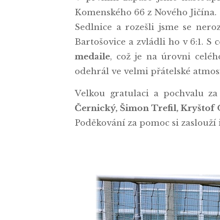
Komenského 66 z Nového Jičína. P
Sedlnice a rozešli jsme se ner
Bartošovice a zvládli ho v 6:1. S
medaile
, což je na úrovni celé
odehrál ve velmi přátelské atmosf
Velkou gratulaci a pochvalu za
Černický, Šimon Trefil, Kryštof 
Poděkování za pomoc si zaslouží 