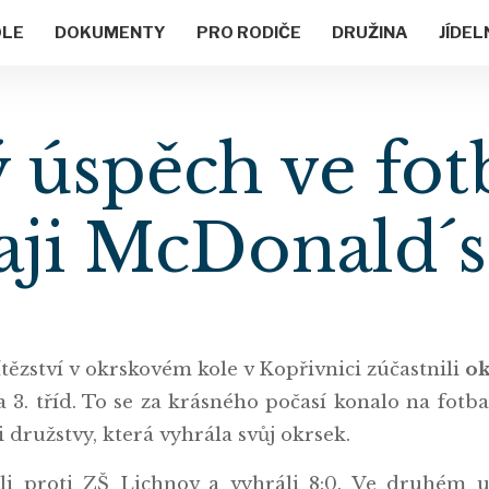
OLE
DOKUMENTY
PRO RODIČE
DRUŽINA
JÍDEL
ý úspěch ve fo
aji McDonald´
ítězství v okrskovém kole v Kopřivnici zúčastnili
ok
a 3. tříd. To se za krásného počasí konalo na fotb
ti družstvy, která vyhrála svůj okrsek.
i proti ZŠ Lichnov a vyhráli 8:0. Ve druhém u