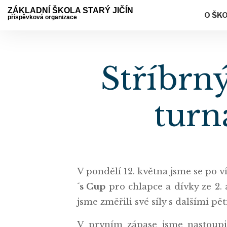
ZÁKLADNÍ ŠKOLA STARÝ JIČÍN
O ŠK
příspěvková organizace
Stříbrn
turn
V pondělí 12. května jsme se po v
´s Cup
pro chlapce a dívky ze 2. 
jsme změřili své síly s dalšími pě
V prvním zápase jsme nastoupil