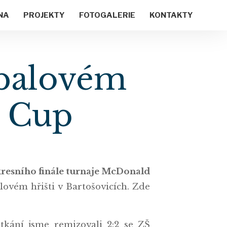
NA
PROJEKTY
FOTOGALERIE
KONTAKTY
tbalovém
s Cup
resního finále turnaje McDonald
alovém hřišti v Bartošovicích. Zde
tkání jsme remizovali 2:2 se ZŠ