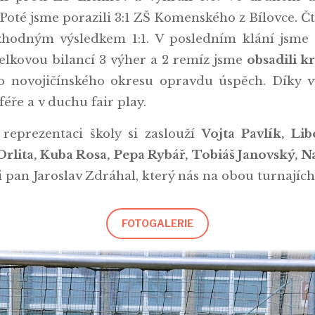
oté jsme porazili 3:1 ZŠ Komenského z Bílovce. Čt
ozhodným výsledkem 1:1. V posledním klání jsme
 celkovou bilancí 3 výher a 2 remíz jsme
obsadili kr
ho novojičínského okresu opravdu úspěch. Díky v
éře a v duchu fair play.
 reprezentaci školy si zaslouží
Vojta Pavlík, Li
Orlita, Kuba Rosa, Pepa Rybář, Tobiáš Janovský, 
i pan Jaroslav Zdráhal, který nás na obou turnajíc
FOTOGALERIE